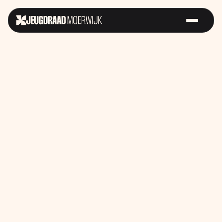
Sterk op
Futurefest
Samen voor
Straat
Gelijke
Kansen