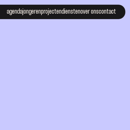
agenda
jongeren
projecten
diensten
over ons
contact