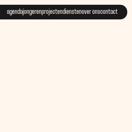
agenda
jongeren
projecten
diensten
over ons
contact