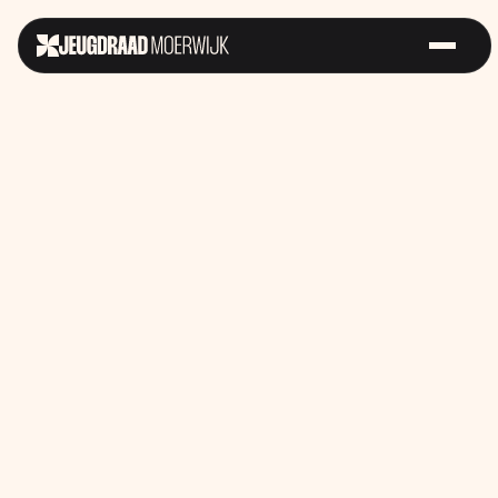
Sterk op
Futurefest
Samen voor
Straat
Gelijke Kansen