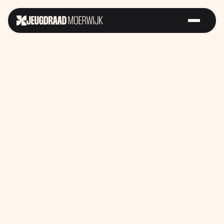
Sterk op
Futurefest
Samen voor
Straat
Gelijke
Kansen