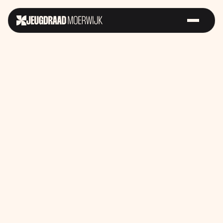
Sterk op
Futurefest
Samen voor
Straat
Gelijke
Kansen