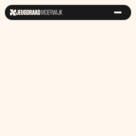
Sterk op
Futurefest
Samen voor
Straat
Gelijke
Kansen