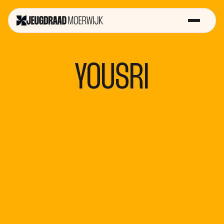
YOUSRI
Sterk op
Futurefest
Samen voor
Straat
Gelijke
Kansen